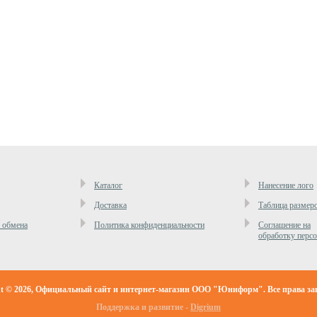
Каталог
Нанесение лого
Доставка
Таблица размер
и обмена
Политика конфиденциальности
Cоглашение на
обработку перс
ht © 2026, Официальный сайт и интернет-магазин ООО "Юниформ". Все права з
Поддержка и развитие -
Digrium