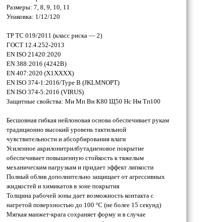
Размеры: 7, 8, 9, 10, 11
Упаковка: 1/12/120
ТР ТС 019/2011 (класс риска — 2)
ГОСТ 12.4.252-2013
EN ISO 21420:2020
EN 388:2016 (4242B)
EN 407:2020 (X1XXXX)
EN ISO 374-1:2016/Type B (JKLMNOPT)
EN ISO 374-5:2016 (VIRUS)
Защитные свойства: Ми Мп Вн К80 Щ50 Нс Нм Тп100
Бесшовная гибкая нейлоновая основа обеспечивает рукам
традиционно высокий уровень тактильной
чувствительности и абсорбирования влаги
Усиленное акрилонитрилбутадиеновое покрытие
обеспечивает повышенную стойкость к тяжелым
механическим нагрузкам и придает эффект липкости
Полный облив дополнительно защищает от агрессивных
жидкостей и химикатов в зоне покрытия
Толщина рабочей зоны дает возможность контакта с
нагретой поверхностью до 100 °С (не более 15 секунд)
Мягкая манжет-крага сохраняет форму и в случае