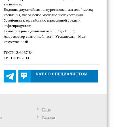
тиснением;
Подошва двухслойная полиуретановая, литьевой метод
крепления, масло-бензо-кислотно-щелочестойкая.
Устойчивая к воздействию агрессивной среды и
нефтепродуктов;
Температурный диапазон от -35С’ до +85С’;
Амортизатор в пяточной части. Утеплитель: Мех
искусственный
ГОСТ 12.4.137-84
ТР ТС 019/2011
ЧАТ СО СПЕЦИАЛИСТОМ
Поиск
ов
Гарантия