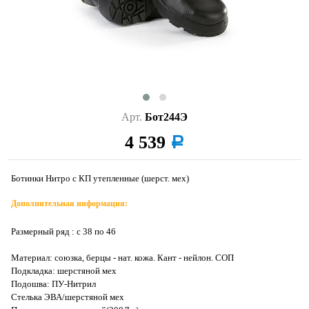
Арт.
Бот244Э
4 539
a
Ботинки Нитро с КП утепленные (шерст. мех)
Дополнительная информация:
Размерный ряд : с 38 по 46
Материал: союзка, берцы - нат. кожа. Кант - нейлон. СОП
Подкладка: шерстяной мех
Подошва: ПУ-Нитрил
Стелька ЭВА/шерстяной мех