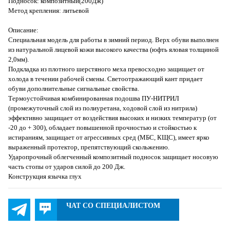
Подносок: композитный(200Дж)
Метод крепления: литьевой
Описание:
Специальная модель для работы в зимний период. Верх обуви выполнен
из натуральной лицевой кожи высокого качества (юфть яловая толщиной
2,0мм).
Подкладка из плотного шерстяного меха превосходно защищает от
холода в течении рабочей смены. Светоотражающий кант придает
обуви дополнительные сигнальные свойства.
Термоустойчивая комбинированная подошва ПУ-НИТРИЛ
(промежуточный слой из полиуретана, ходовой слой из нитрила)
эффективно защищает от воздействия высоких и низких температур (от
-20 до + 300), обладает повышенной прочностью и стойкостью к
истираниям, защищает от агрессивных сред (МБС, КЩС), имеет ярко
выраженный протектор, препятствующий скольжению.
Ударопрочный облегченный композитный подносок защищает носовую
часть стопы от ударов силой до 200 Дж.
Конструкция язычка глух
ЧАТ СО СПЕЦИАЛИСТОМ