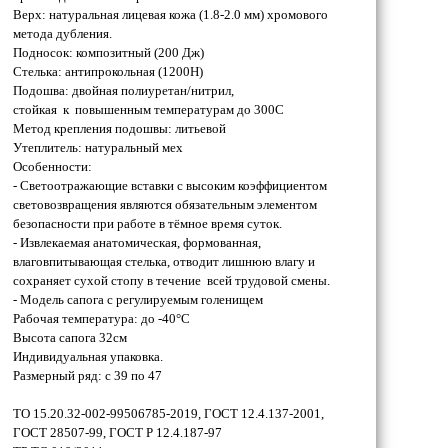
Верх: натуральная лицевая кожа (1.8-2.0 мм) хромового
метода дубления.
Подносок: композитный (200 Дж)
Стелька: антипрокольная (1200H)
Подошва: двойная полиуретан/нитрил,
стойкая к повышенным температурам до 300С
Метод крепления подошвы: литьевой
Утеплитель: натуральный мех
Особенности:
- Светоотражающие вставки с высоким коэффициентом
световозвращения являются обязательным элементом
безопасности при работе в тёмное время суток.
- Извлекаемая анатомическая, формованная,
влаговпитывающая стелька, отводит лишнюю влагу и
сохраняет сухой стопу в течение всей трудовой смены.
- Модель сапога с регулируемым голенищем
Рабочая температура: до -40°С
Высота сапога 32см
Индивидуальная упаковка.
Размерный ряд: с 39 по 47
ТО 15.20.32-002-99506785-2019, ГОСТ 12.4.137-2001,
ГОСТ 28507-99, ГОСТ Р 12.4.187-97