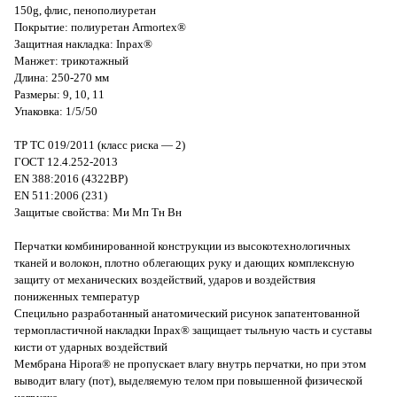
150g, флис, пенополиуретан
Покрытие: полиуретан Armortex®
Защитная накладка: Inpax®
Манжет: трикотажный
Длина: 250-270 мм
Размеры: 9, 10, 11
Упаковка: 1/5/50
ТР ТС 019/2011 (класс риска — 2)
ГОСТ 12.4.252-2013
EN 388:2016 (4322BP)
EN 511:2006 (231)
Защитые свойства: Ми Мп Тн Вн
Перчатки комбинированной конструкции из высокотехнологичных
тканей и волокон, плотно облегающих руку и дающих комплексную
защиту от механических воздействий, ударов и воздействия
пониженных температур
Специльно разработанный анатомический рисунок запатентованной
термопластичной накладки Inpax® защищает тыльную часть и суставы
кисти от ударных воздействий
Мембрана Hipora® не пропускает влагу внутрь перчатки, но при этом
выводит влагу (пот), выделяемую телом при повышенной физической