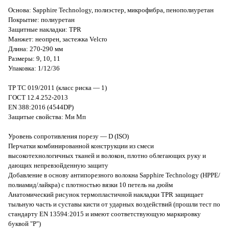
Основа: Sapphire Technology, полиэстер, микрофибра, пенополиуретан
Покрытие: полиуретан
Защитные накладки: TPR
Манжет: неопрен, застежка Velcro
Длина: 270-290 мм
Размеры: 9, 10, 11
Упаковка: 1/12/36
ТР ТС 019/2011 (класс риска — 1)
ГОСТ 12.4.252-2013
EN 388:2016 (4544DP)
Защитые свойства: Ми Мп
Уровень сопротивления порезу — D (ISO)
Перчатки комбинированной конструкции из смеси
высокотехнологичных тканей и волокон, плотно облегающих руку и
дающих непревзойденную защиту
Добавление в основу антипорезного волокна Sapphire Technology (HPPE/
полиамид/лайкра) с плотностью вязки 10 петель на дюйм
Анатомический рисунок термопластичной накладки TPR защищает
тыльную часть и суставы кисти от ударных воздействий (прошли тест по
стандарту EN 13594:2015 и имеют соответствующую маркировку
буквой "P")