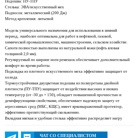
Подошва: ПУ-ТПУ
Стелька: ЭВА/искусственный мех
Подносок: металлический (200 Дж)
Метод крепления: литьевой
Модель универсального назначения для использования в зимний
период, наиболее оптимальна для работ в нефтяной, газовой,
химической промышленностях, машиностроении, сельском хозяйстве.
Сапоги полностью выполнены из натуральной кожи (юфть яловая
толщиной 2,0 мм).
Регулируемый по ширине ноги ремешок обеспечивает дополнительный
комфорт во время работы.
Подкладка из плотного искусственного меха эффективно защищает от
холода.
Термоустройчивая двуцветная подошва из полиуретана двойной
плотности (ПУ-ТПУ) защищает от воздействия высоких и низких
температур (от -30 до + 150), обладает повышенной прочностью и
демпфирующими свойствами, обеспечивает надежную защиту от
агрессивных сред (МБС, КЩС), имеет ярковыраженный протектор,
эффективно препятствующий скольжению.
Вкладная мягкая и удобная стелька эффективно распределяет нагру
ЧАТ СО СПЕЦИАЛИСТОМ