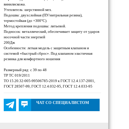
винилискожа.
Утеплитель: шерстянной мех.
Подошва: двухслойная (ПУ/нитрильная резина),
термостойкая (до +300°С).
Метод крепления подошвы: литьевой.
Подносок: металлический, обеспечивает защиту от ударов
носочной части энергией
200Дж
Особенности: легкая модель с защитным клапаном и
системой «быстрый сброс». Под клапаном эластичная
резинка для комфортного ношения
Размерный ряд: с 39 по 48
ТР ТС 019/2011
ТО 15.20.32-005-99506785-2019 к ГОСТ 12.4.137-2001,
ГОСТ 28507-99, ГОСТ 12.4.032-95, ГОСТ 12.4.033-95
ЧАТ СО СПЕЦИАЛИСТОМ