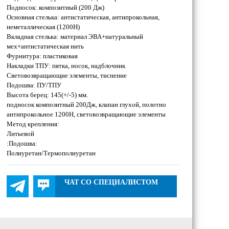
Подносок: композитный (200 Дж)
Основная стелька: антистатическая, антипрокольная,
неметаллическая (1200H)
Вкладная стелька: материал ЭВА+натуральный
мех+антистатическая нить
Фурнитура: пластиковая
Накладки ТПУ: пятка, носок, надблочник
Cветовозвращающие элементы, тиснение
Подошва: ПУ/ТПУ
Высота берец: 145(+/-5) мм.
подносок композитный 200Дж, клапан глухой, полотно
антипрокольное 1200Н, световозвращающие элементы
Метод крепления:
Литьевой
:Подошва:
Полиуретан/Термополиуретан
ЧАТ СО СПЕЦИАЛИСТОМ