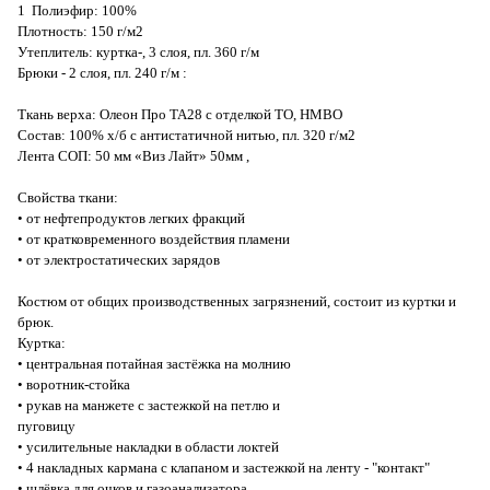
1 Полиэфир: 100%
Плотность: 150 г/м2
Утеплитель: куртка-, 3 слоя, пл. 360 г/м
Брюки - 2 слоя, пл. 240 г/м :
Ткань верха: Олеон Про ТА28 с отделкой ТО, НМВО
Состав: 100% х/б с антистатичной нитью, пл. 320 г/м2
Лента СОП: 50 мм «Виз Лайт» 50мм ,
Свойства ткани:
• от нефтепродуктов легких фракций
• от кратковременного воздействия пламени
• от электростатических зарядов
Костюм от общих производственных загрязнений, состоит из куртки и
брюк.
Куртка:
• центральная потайная застёжка на молнию
• воротник-стойка
• рукав на манжете с застежкой на петлю и
пуговицу
• усилительные накладки в области локтей
• 4 накладных кармана с клапаном и застежкой на ленту - "контакт"
• шлёвка для очков и газоанализатора