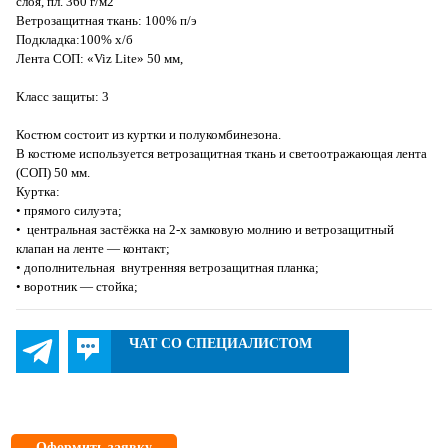
слоя, пл. 360 г/м2
Ветрозащитная ткань: 100% п/э
Подкладка:100% х/б
Лента СОП: «Viz Lite» 50 мм,
Класс защиты: 3
Костюм состоит из куртки и полукомбинезона.
В костюме используется ветрозащитная ткань и светоотражающая лента
(СОП) 50 мм.
Куртка:
• прямого силуэта;
• центральная застёжка на 2-х замковую молнию и ветрозащитный
клапан на ленте — контакт;
• дополнительная внутренняя ветрозащитная планка;
• воротник — стойка;
ЧАТ СО СПЕЦИАЛИСТОМ
Оформить заявку