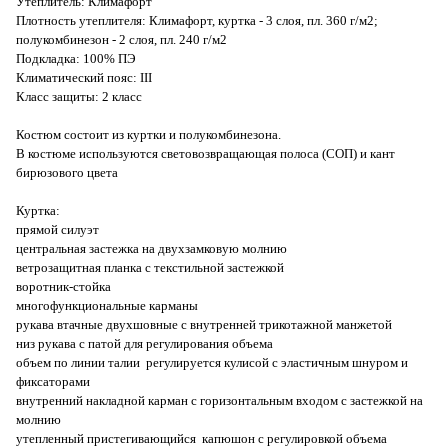
Утеплитель: Климафорт
Плотность утеплителя: Климафорт, куртка - 3 слоя, пл. 360 г/м2;
полукомбинезон - 2 слоя, пл. 240 г/м2
Подкладка: 100% ПЭ
Климатический пояс: III
Класс защиты: 2 класс
Костюм состоит из куртки и полукомбинезона.
В костюме используются световозвращающая полоса (СОП) и кант
бирюзового цвета
Куртка:
прямой силуэт
центральная застежка на двухзамковую молнию
ветрозащитная планка с текстильной застежкой
воротник-стойка
многофункциональные карманы
рукава втачные двухшовные с внутренней трикотажной манжетой
низ рукава с патой для регулирования объема
объем по линии талии регулируется кулисой с эластичным шнуром и
фиксаторами
внутренний накладной карман с горизонтальным входом с застежкой на
молнию
утепленный пристегивающийся капюшон с регулировкой объема