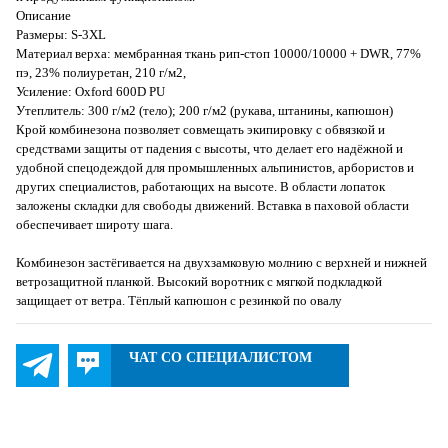
Описание
Размеры: S-3XL
Материал верха: мембранная ткань рип-стоп 10000/10000 + DWR, 77%
пэ, 23% полиуретан, 210 г/м2,
Усиление: Oxford 600D PU
Утеплитель: 300 г/м2 (тело); 200 г/м2 (рукава, штанины, капюшон)
Крой комбинезона позволяет совмещать экипировку с обвязкой и
средствами защиты от падения с высоты, что делает его надёжной и
удобной спецодеждой для промышленных альпинистов, арбористов и
других специалистов, работающих на высоте. В области лопаток
заложены складки для свободы движений. Вставка в паховой области
обеспечивает широту шага.
Комбинезон застёгивается на двухзамковую молнию с верхней и нижней
ветрозащитной планкой. Высокий воротник с мягкой подкладкой
защищает от ветра. Тёплый капюшон с резинкой по овалу
ЧАТ СО СПЕЦИАЛИСТОМ