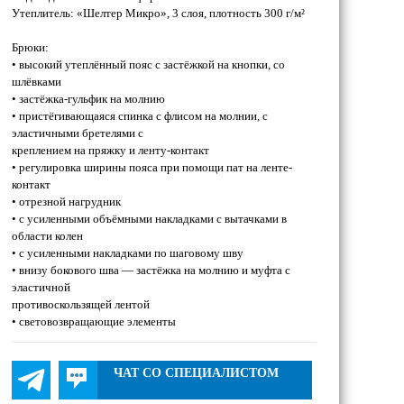
Утеплитель: «Шелтер Микро», 3 слоя, плотность 300 г/м²
Брюки:
• высокий утеплённый пояс с застёжкой на кнопки, со
шлёвками
• застёжка-гульфик на молнию
• пристёгивающаяся спинка с флисом на молнии, с
эластичными бретелями с
креплением на пряжку и ленту-контакт
• регулировка ширины пояса при помощи пат на ленте-
контакт
• отрезной нагрудник
• с усиленными объёмными накладками с вытачками в
области колен
• с усиленными накладками по шаговому шву
• внизу бокового шва — застёжка на молнию и муфта с
эластичной
противоскользящей лентой
• световозвращающие элементы
ЧАТ СО СПЕЦИАЛИСТОМ