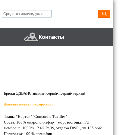
Контакты
Брюки ЭДВАНС зимние, серый-т.серый-черный
Дополнительная информация:
Ткань: “Нортси" "Concordia Textiles"
Соста: 100% микрополиэфир + морозостойкая PU
мембрана, 1000/< 12 м2 Ра/W, отделка DWR , пл. 135 г/м2
Подкладка: 100 % полиэфир