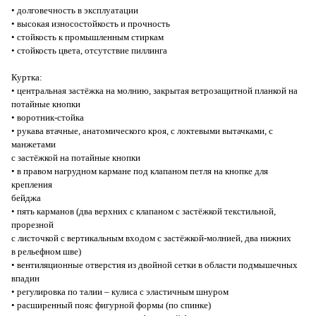
• долговечность в эксплуатации
• высокая износостойкость и прочность
• стойкость к промышленным стиркам
• стойкость цвета, отсутствие пиллинга
Куртка:
• центральная застёжка на молнию, закрытая ветрозащитной планкой на
потайные кнопки
• воротник-стойка
• рукава втачные, анатомического кроя, с локтевыми вытачками, с
манжетами
c застёжкой на потайные кнопки
• в правом нагрудном кармане под клапаном петля на кнопке для
крепления
бейджа
• пять карманов (два верхних с клапаном с застёжкой текстильной,
прорезной
с листочкой с вертикальным входом с застёжкой-молнией, два нижних
в рельефном шве)
• вентиляционные отверстия из двойной сетки в области подмышечных
впадин
• регулировка по талии – кулиса с эластичным шнуром
• расширенный пояс фигурной формы (по спинке)