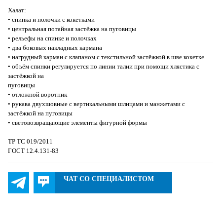
Халат:
• спинка и полочки с кокетками
• центральная потайная застёжка на пуговицы
• рельефы на спинке и полочках
• два боковых накладных кармана
• нагрудный карман с клапаном с текстильной застёжкой в шве кокетке
• объём спинки регулируется по линии талии при помощи хлястика с
застёжкой на
пуговицы
• отложной воротник
• рукава двухшовные с вертикальными шлицами и манжетами с
застёжкой на пуговицы
• световозвращающие элементы фигурной формы
ТР ТС 019/2011
ГОСТ 12.4.131-83
ЧАТ СО СПЕЦИАЛИСТОМ