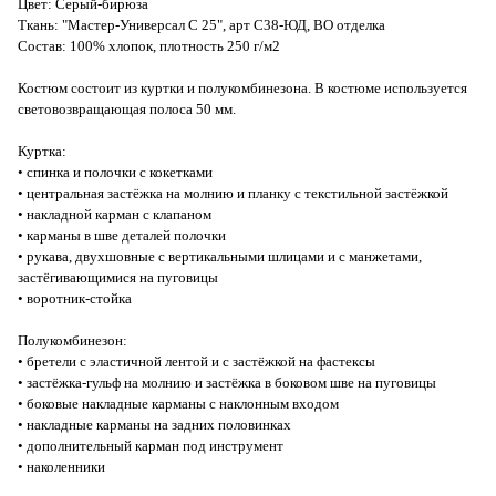
Цвет: Серый-бирюза
Ткань: "Мастер-Универсал С 25", арт С38-ЮД, ВО отделка
Состав: 100% хлопок, плотность 250 г/м2
Костюм состоит из куртки и полукомбинезона. В костюме используется
световозвращающая полоса 50 мм.
Куртка:
• спинка и полочки с кокетками
• центральная застёжка на молнию и планку с текстильной застёжкой
• накладной карман с клапаном
• карманы в шве деталей полочки
• рукава, двухшовные с вертикальными шлицами и с манжетами,
застёгивающимися на пуговицы
• воротник-стойка
Полукомбинезон:
• бретели с эластичной лентой и с застёжкой на фастексы
• застёжка-гульф на молнию и застёжка в боковом шве на пуговицы
• боковые накладные карманы с наклонным входом
• накладные карманы на задних половинках
• дополнительный карман под инструмент
• наколенники