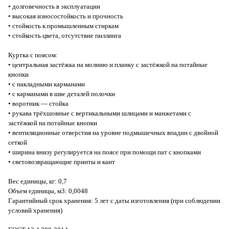
• долговечность в эксплуатации
• высокая износостойкость и прочность
• стойкость к промышленным стиркам
• стойкость цвета, отсутствие пиллинга
Куртка с поясом:
• центральная застёжка на молнию и планку с застёжкой на потайные
кнопки
• с накладными карманами
• с карманами в шве деталей полочки
• воротник — стойка
• рукава трёхшовные с вертикальными шлицами и манжетами с
застёжкой на потайные кнопки
• вентиляционные отверстия на уровне подмышечных впадин с двойной
сеткой
• ширина внизу регулируется на поясе при помощи пат с кнопками
• световозвращающие принты и кант
Вес единицы, кг: 0,7
Объем единицы, м3: 0,0048
Гарантийный срок хранения: 5 лет с даты изготовления (при соблюдении
условий хранения)