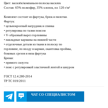
Цвет: василёк/компаньон-полоска василек
Состав: 65% полиэфир, 35% хлопок, пл. 120 г/м²
Комплект состоит из фартука, брюк и пилотки.
Фартук:
• цельнокроеный нагрудник и спинка
• регулировка по талии поясом
• V- образный вырез горловины
• накладные карманы на нижней части
• отделочные детали из ткани в полоску по
горловине, по входу в карман, окантовка проймы,
боковых срезов и низа фартука
Брюки:
• прямого силуэта
• пояс с регулировкой эластичной лентой и шнуром
ГОСТ 12.4.280-2014
ТР ТС 019/2011
ЧАТ СО СПЕЦИАЛИСТОМ