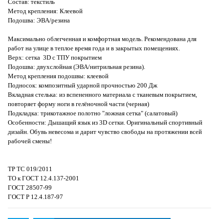
Состав: текстиль
Метод крепления: Клеевой
Подошва: ЭВА/резина
Максимально облегченная и комфортная модель. Рекомендована для
работ на улице в теплое время года и в закрытых помещениях.
Верх: сетка 3D с ТПУ покрытием
Подошва: двухслойная (ЭВА/нитрильная резина).
Метод крепления подошвы: клеевой
Подносок: композитный ударной прочностью 200 Дж
Вкладная стелька: из вспененного материала с тканевым покрытием,
повторяет форму ноги в гелёночной части (черная)
Подкладка: трикотажное полотно "ложная сетка" (салатовый)
Особенности: Дышащий язык из 3D сетки. Оригинальный спортивный
дизайн. Обувь невесома и дарит чувство свободы на протяжении всей
рабочей смены!
ТР ТС 019/2011
ТО к ГОСТ 12.4.137-2001
ГОСТ 28507-99
ГОСТ Р 12.4.187-97