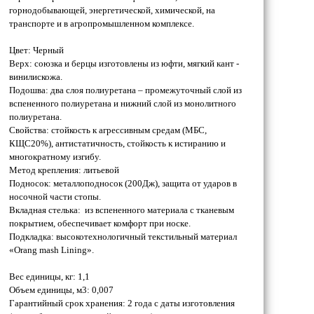
горнодобывающей, энергетической, химической, на
транспорте и в агропромышленном комплексе.
Цвет: Черный
Верх: союзка и берцы изготовлены из юфти, мягкий кант -
винилискожа.
Подошва: два слоя полиуретана – промежуточный слой из
вспененного полиуретана и нижний слой из монолитного
полиуретана.
Свойства: стойкость к агрессивным средам (МБС,
КЩС20%), антистатичность, стойкость к истиранию и
многократному изгибу.
Метод крепления: литьевой
Подносок: металлоподносок (200Дж), защита от ударов в
носочной части стопы.
Вкладная стелька: из вспененного материала с тканевым
покрытием, обеспечивает комфорт при носке.
Подкладка: высокотехнологичный текстильный материал
«Orang mash Lining».
Вес единицы, кг: 1,1
Объем единицы, м3: 0,007
Гарантийный срок хранения: 2 года с даты изготовления