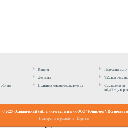
Каталог
Нанесение лого
Доставка
Таблица размер
и обмена
Политика конфиденциальности
Cоглашение на
обработку перс
ht © 2026, Официальный сайт и интернет-магазин ООО "Юниформ". Все права з
Поддержка и развитие -
Digrium