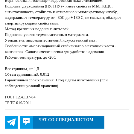
Верх: союзка и голенище - водостойкая кожа с тиснением.
Подошва: двухслойная (ПУ/ТПУ) - имеет свойства МБС, КЩС,
антистатичность, стойкость к истиранию и многократному изгибу,
выдерживает температуру от –35С до + 130 С, не скользит, обладает
амортизирующими свойствами.
Метод крепления подошвы: литьевой.
Подносок: усилен термопластичным материалом.
Утеплитель: высококачественный искусственный мех .
Особенности: амортизационный стабилизатор в пяточной части -
«антишок». Сапоги имеют шлевки для удобства надевания.
Рабочая температура: до -20С
Вес единицы, кг: 1,5
Объем единицы, м3: 0,012
Гарантийный срок хранения: 1 год с даты изготовления (при
соблюдении условий хранения)
ГОСТ 12.4.137-84
ТР ТС 019/2011
ЧАТ СО СПЕЦИАЛИСТОМ