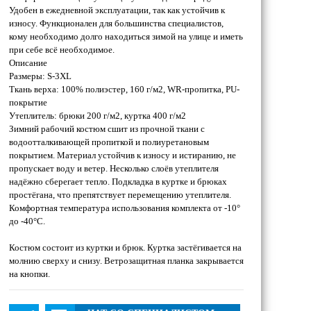
Удобен в ежедневной эксплуатации, так как устойчив к
износу. Функционален для большинства специалистов,
кому необходимо долго находиться зимой на улице и иметь
при себе всё необходимое.
Описание
Размеры: S-3XL
Ткань верха: 100% полиэстер, 160 г/м2, WR-пропитка, PU-
покрытие
Утеплитель: брюки 200 г/м2, куртка 400 г/м2
Зимний рабочий костюм сшит из прочной ткани с
водоотталкивающей пропиткой и полиуретановым
покрытием. Материал устойчив к износу и истиранию, не
пропускает воду и ветер. Несколько слоёв утеплителя
надёжно сберегает тепло. Подкладка в куртке и брюках
простёгана, что препятствует перемещению утеплителя.
Комфортная температура использования комплекта от -10°
до -40°С.
Костюм состоит из куртки и брюк. Куртка застёгивается на
молнию сверху и снизу. Ветрозащитная планка закрывается
на кнопки.