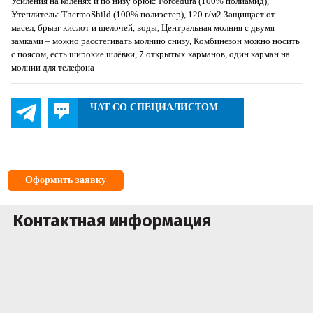
Усиления на коленях и по низу брюк: Forcedura (100% полиамид),
Утеплитель: ThermoShild (100% полиэстер), 120 г/м2 Защищает от
масел, брызг кислот и щелочей, воды, Центральная молния с двумя
замками – можно расстегивать молнию снизу, Комбинезон можно носить
с поясом, есть широкие шлёвки, 7 открытых карманов, один карман на
молнии для телефона
ЧАТ СО СПЕЦИАЛИСТОМ
Оформить заявку
Контактная информация