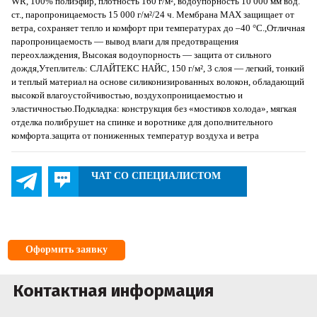
WR, 100% полиэфир, плотность 160 г/м², водоупорность 10 000 мм вод.
ст., паропроницаемость 15 000 г/м²/24 ч. Мембрана MAX защищает от
ветра, сохраняет тепло и комфорт при температурах до –40 °C.,Отличная
паропроницаемость — вывод влаги для предотвращения
переохлаждения, Высокая водоупорность — защита от сильного
дождя,Утеплитель: СЛАЙТЕКС НАЙС, 150 г/м², 3 слоя — легкий, тонкий
и теплый материал на основе силиконизированных волокон, обладающий
высокой влагоустойчивостью, воздухопроницаемостью и
эластичностью.Подкладка: конструкция без «мостиков холода», мягкая
отделка полибрушет на спинке и воротнике для дополнительного
комфорта.защита от пониженных температур воздуха и ветра
ЧАТ СО СПЕЦИАЛИСТОМ
Оформить заявку
Контактная информация