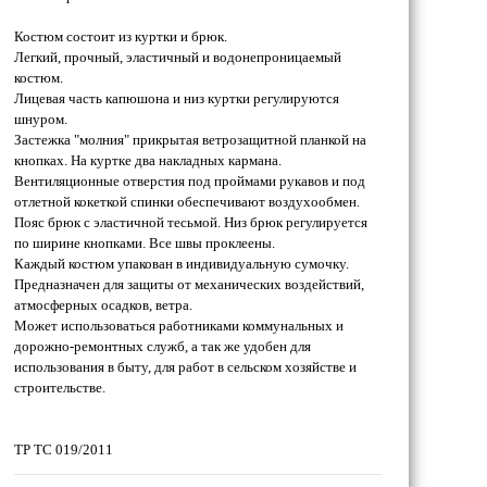
Костюм состоит из куртки и брюк.
Легкий, прочный, эластичный и водонепроницаемый
костюм.
Лицевая часть капюшона и низ куртки регулируются
шнуром.
Застежка "молния" прикрытая ветрозащитной планкой на
кнопках. На куртке два накладных кармана.
Вентиляционные отверстия под проймами рукавов и под
отлетной кокеткой спинки обеспечивают воздухообмен.
Пояс брюк с эластичной тесьмой. Низ брюк регулируется
по ширине кнопками. Все швы проклеены.
Каждый костюм упакован в индивидуальную сумочку.
Предназначен для защиты от механических воздействий,
атмосферных осадков, ветра.
Может использоваться работниками коммунальных и
дорожно-ремонтных служб, а так же удобен для
использования в быту, для работ в сельском хозяйстве и
строительстве.
ТР ТС 019/2011