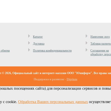
Каталог
Нанесение лого
Доставка
Таблица размер
и обмена
Политика конфиденциальности
Cоглашение на
обработку перс
ht © 2026, Официальный сайт и интернет-магазин ООО "Юниформ". Все права з
Поддержка и развитие -
Digrium
ошлых посещениях сайта) для персонализации сервисов и повыш
у с cookie.
Обработка Ваших персональных данных
осуществляет