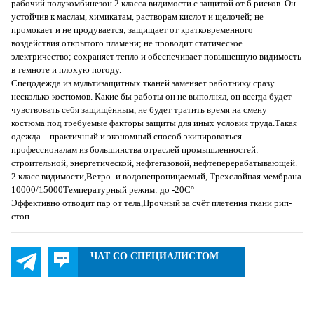
рабочий полукомбинезон 2 класса видимости с защитой от 6 рисков. Он
устойчив к маслам, химикатам, растворам кислот и щелочей; не
промокает и не продувается; защищает от кратковременного
воздействия открытого пламени; не проводит статическое
электричество; сохраняет тепло и обеспечивает повышенную видимость
в темноте и плохую погоду.
Спецодежда из мультизащитных тканей заменяет работнику сразу
несколько костюмов. Какие бы работы он не выполнял, он всегда будет
чувствовать себя защищённым, не будет тратить время на смену
костюма под требуемые факторы защиты для иных условия труда.Такая
одежда – практичный и экономный способ экипироваться
профессионалам из большинства отраслей промышленностей:
строительной, энергетической, нефтегазовой, нефтеперерабатывающей.
2 класс видимости,Ветро- и водонепроницаемый, Трехслойная мембрана
10000/15000Температурный режим: до -20С°
Эффективно отводит пар от тела,Прочный за счёт плетения ткани рип-
стоп
ЧАТ СО СПЕЦИАЛИСТОМ