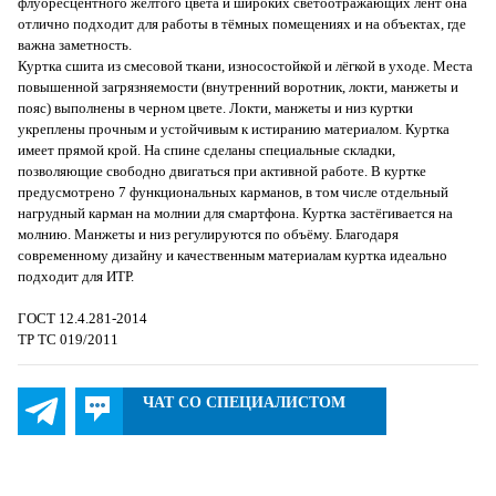
флуоресцентного жёлтого цвета и широких светоотражающих лент она
отлично подходит для работы в тёмных помещениях и на объектах, где
важна заметность.
Куртка сшита из смесовой ткани, износостойкой и лёгкой в уходе. Места
повышенной загрязняемости (внутренний воротник, локти, манжеты и
пояс) выполнены в черном цвете. Локти, манжеты и низ куртки
укреплены прочным и устойчивым к истиранию материалом. Куртка
имеет прямой крой. На спине сделаны специальные складки,
позволяющие свободно двигаться при активной работе. В куртке
предусмотрено 7 функциональных карманов, в том числе отдельный
нагрудный карман на молнии для смартфона. Куртка застёгивается на
молнию. Манжеты и низ регулируются по объёму. Благодаря
современному дизайну и качественным материалам куртка идеально
подходит для ИТР.
ГОСТ 12.4.281-2014
ТР ТС 019/2011
ЧАТ СО СПЕЦИАЛИСТОМ