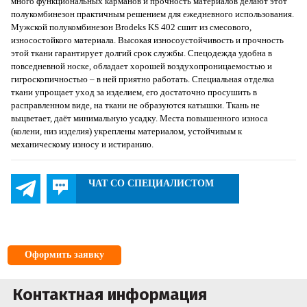
много функциональных карманов и прочность материалов делают этот
полукомбинезон практичным решением для ежедневного использования.
Мужской полукомбинезон Brodeks KS 402 сшит из смесового,
износостойкого материала. Высокая износоустойчивость и прочность
этой ткани гарантирует долгий срок службы. Спецодежда удобна в
повседневной носке, обладает хорошей воздухопроницаемостью и
гигроскопичностью – в ней приятно работать. Специальная отделка
ткани упрощает уход за изделием, его достаточно просушить в
расправленном виде, на ткани не образуются катышки. Ткань не
выцветает, даёт минимальную усадку. Места повышенного износа
(колени, низ изделия) укреплены материалом, устойчивым к
механическому износу и истиранию.
ЧАТ СО СПЕЦИАЛИСТОМ
Оформить заявку
Контактная информация