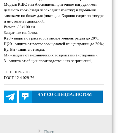
Модель КЩС тип А оснащена притачным нагрудником
цельного кроя (сзади переходит в кокетку) и удобными
завязками по бокам для фиксации. Хорошо сидит по фигуре
и не стесняет движений.
Размер: 83х100 см
Защитные свойства:
К20 - защита от растворов кислот концентрации до 20%;
Щ20 - защита от растворов щелочей концентрации до 20%;
Ву, Вн - защита от воды;
Ми - защита от механических воздействий (истираний);
З - защита от общих производственных загрязнений;
ТР ТС 019/2011
ГОСТ 12.4.029-76
ЧАТ СО СПЕЦИАЛИСТОМ
Поиск