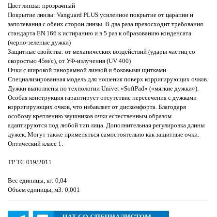
Цвет линзы: прозрачный
Покрытие линзы: Vanguard PLUS усиленное покрытие от царапин и
запотевания с обеих сторон линзы. В два раза превосходит требования
стандарта EN 166 к истиранию и в 5 раз к образованию конденсата
(черно-зеленые дужки)
Защитные свойства: от механических воздействий (удары частиц со
скоростью 45м/с), от УФ-излучения (UV 400)
Очки с широкой панорамной линзой и боковыми щитками.
Специализированная модель для ношения поверх корригирующих очков.
Дужки выполнены по технологии Univet «SoftPad» («мягкие дужки»).
Особая конструкция гарантирует отсутствие пересечения с дужками
корригирующих очков, что избавляет от дискомфорта. Благодаря
особому креплению заушников очки естественным образом
адаптируются под любой тип лица. Дополнительная регулировка длины
дужек. Могут также применяться самостоятельно как защитные очки.
Оптический класс 1.
ТР ТС 019/2011
Вес единицы, кг: 0,04
Объем единицы, м3: 0,001