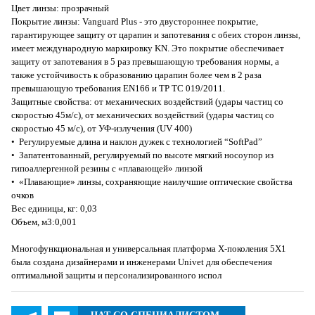
Цвет линзы: прозрачный
Покрытие линзы: Vanguard Plus - это двустороннее покрытие,
гарантирующее защиту от царапин и запотевания с обеих сторон линзы,
имеет международную маркировку KN. Это покрытие обеспечивает
защиту от запотевания в 5 раз превышающую требования нормы, а
также устойчивость к образованию царапин более чем в 2 раза
превышающую требования EN166 и ТР ТС 019/2011.
Защитные свойства: от механических воздействий (удары частиц со
скоростью 45м/с), от механических воздействий (удары частиц со
скоростью 45 м/с), от УФ-излучения (UV 400)
• Регулируемые длина и наклон дужек с технологией “SoftPad”
• Запатентованный, регулируемый по высоте мягкий носоупор из
гипоаллергенной резины с «плавающей» линзой
• «Плавающие» линзы, сохраняющие наилучшие оптические свойства
очков
Вес единицы, кг: 0,03
Объем, м3:0,001
Многофункциональная и универсальная платформа X-поколения 5X1
была создана дизайнерами и инженерами Univet для обеспечения
оптимальной защиты и персонализированного испол