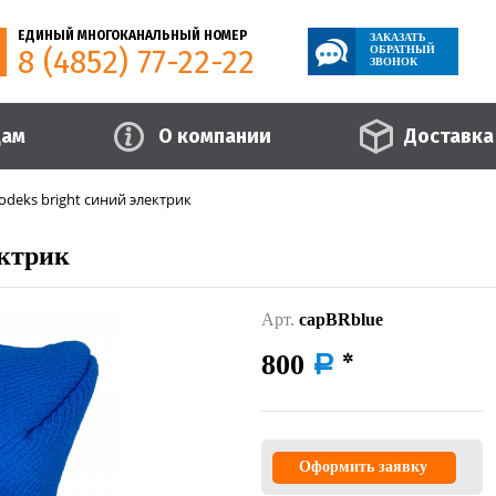
ЕДИНЫЙ МНОГОКАНАЛЬНЫЙ НОМЕР
ЗАКАЗАТЬ
8 (4852) 77-22-22
ОБРАТНЫЙ
ЗВОНОК
цам
О компании
Доставка
deks bright синий электрик
ектрик
Арт.
capBRblue
800
a
Оформить заявку