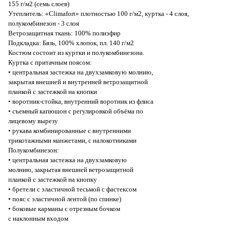
155 г/м2 (семь слоев)
Утеплитель: «Climafort» плотностью 100 г/м2, куртка - 4 слоя,
полукомбинезон - 3 слоя
Ветрозащитная ткань: 100% полиэфир
Подкладка: Бязь, 100% хлопок, пл. 140 г/м2
Костюм состоит из куртки и полукомбинезона.
Куртка с притачным поясом:
• центральная застежка на двухзамковую молнию,
закрытая внешней и внутренней ветрозащитной
планкой с застежкой на кнопки
• воротник-стойка, внутренний воротник из флиса
• съемный капюшон с регулировкой объёма по
лицевому вырезу
• рукава комбинированные с внутренними
трикотажными манжетами, с налокотниками
Полукомбинезон:
• центральная застежка на двухзамковую
молнию, закрытая внешней ветрозащитной
планкой с застежкой на кнопку
• бретели с эластичной тесьмой с фастексом
• пояс с эластичной лентой (по спинке)
• боковые карманы с отрезным бочком
с наклонным входом