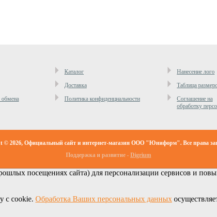
Каталог
Нанесение лого
Доставка
Таблица размер
и обмена
Политика конфиденциальности
Cоглашение на
обработку перс
ht © 2026, Официальный сайт и интернет-магазин ООО "Юниформ". Все права з
Поддержка и развитие -
Digrium
ошлых посещениях сайта) для персонализации сервисов и повыш
у с cookie.
Обработка Ваших персональных данных
осуществляет