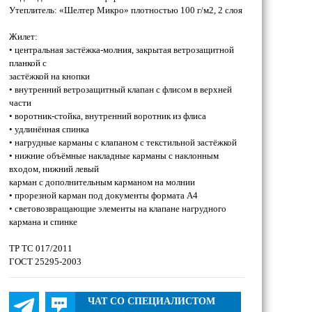
Утеплитель: «Шелтер Микро» плотностью 100 г/м2, 2 слоя
Жилет:
• центральная застёжка-молния, закрытая ветрозащитной
планкой с
застёжкой на кнопки
• внутренний ветрозащитный клапан с флисом в верхней
части
• воротник-стойка, внутренний воротник из флиса
• удлинённая спинка
• нагрудные карманы с клапаном с текстильной застёжкой
• нижние объёмные накладные карманы с наклонным
входом, нижний левый
карман с дополнительным карманом на молнии
• прорезной карман под документы формата А4
• световозвращающие элементы на клапане нагрудного
кармана и спинке
ТР ТС 017/2011
ГОСТ 25295-2003
ЧАТ СО СПЕЦИАЛИСТОМ