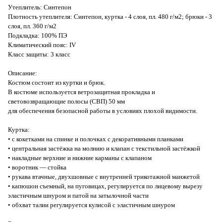
Утеплитель: Синтепон
Плотность утеплителя: Синтепон, куртка - 4 слоя, пл. 480 г/м2; брюки - 3
слоя, пл. 360 г/м2
Подкладка: 100% ПЭ
Климатический пояс: IV
Класс защиты: 3 класс
Описание:
Костюм состоит из куртки и брюк.
В костюме используется ветрозащитная прокладка и
световозвращающие полосы (СВП) 50 мм
для обеспечения безопасной работы в условиях плохой видимости.
Куртка:
• с кокетками на спинке и полочках с декоративными планками
• центральная застёжка на молнию и клапан с текстильной застёжкой
• накладные верхние и нижние карманы с клапаном
• воротник — стойка
• рукава втачные, двухшовные с внутренней трикотажной манжетой
• капюшон съемный, на пуговицах, регулируется по лицевому вырезу
эластичным шнуром и патой на затылочной части
• обхват талии регулируется кулисой с эластичным шнуром