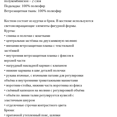
полукомбинезон – 2 слоя
Подкладка: 100% полиэфир
Ветрозащитная ткань: 100% полиэфир
Костюм состоит из куртки и брюк. В костюме используются
световозвращающие элементы фигурной формы.
Куртка:
• спинка и полочки с кокетками
• центральная застёжка на двухзамковую молнию
• внешняя ветрозащитная планка с текстильной
застёжкой
• внутренняя ветрозащитная планка с флисом в
верхней части
• нагрудный накладной карман с клапаном
• нижние карманы в шве деталей полочки
• рукава втачные, с втачными патами для регулировки
объёма и внутренними трикотажными манжетами
• воротник-стойка, нижняя часть воротника из флиса
• съёмный капюшон на молнии с регулировкой объёма
• объём по линии талии регулируется кулисой с
эластичным шнуром
• отделочные строчки контрастного цвета
Брюки:
• притачной утепленный пояс, шлевки