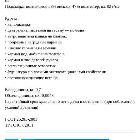
м2
Подкладка: поливискоза 53% вискоза, 47% полиэстер, пл. 82 г/м2
Куртка:
• на подкладке
• центральная застёжка на тесьму — молнию
• ветрозащитная планка на кнопках
• прорезные нагрудные карманы
• нижние карманы на молнии
• карман под мобильный телефон
• карман в шве деталей рукава
• вентиляционные отверстия
• фурнитура с высокими эксплуатационными свойствами
• световозвращающие вставки
Вес единицы, кг: 0,7
Объем единицы, м3: 0,0048
Гарантийный срок хранения: 5 лет с даты изготовления (при соблюдении
условий хранения)
ГОСТ 25295-2003
ТР ТС 017/2011