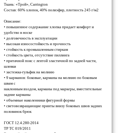
Ткань: «Трой», Carrington
Состав: 60% хлопок, 40% полиэфир, плотность 245 г/м2
Описание:
• повышенное содержание хлопка придает комфорт и
удобство в носке
• долговечность в эксплуатации
• высокая износостойкость и прочность
• стойкость к промышленным стиркам
• стойкость цвета, отсутствие пиллинга
• притачной пояс с лентой эластичной по задней части,
шлевки
• застежка-гульфик на молнию
• 9 карманов: боковые, карманы на молнию по боковым
швам с
наклонным входом, карманы под маркеры, вместительные
задние карманы
• объемные наколенники фигурной формы
• световозвращающие принты внизу боковых швов задних
половинок брюк
ГОСТ 12.4.280-2014
ТР ТС 019/2011