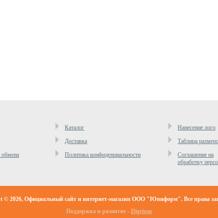
Каталог
Нанесение лого
Доставка
Таблица размер
и обмена
Политика конфиденциальности
Cоглашение на
обработку перс
ht © 2026, Официальный сайт и интернет-магазин ООО "Юниформ". Все права з
Поддержка и развитие -
Digrium