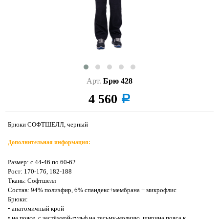
Арт.
Брю 428
4 560
a
Брюки СОФТШЕЛЛ, черный
Дополнительная информация:
Размер: с 44-46 по 60-62
Рост: 170-176, 182-188
Ткань: Софтшелл
Состав: 94% полиэфир, 6% спандекс+мембрана + микрофлис
Брюки:
• анатомичный крой
• на поясе, с застёжкой-гульф на тесьму-молнию, ширина пояса к