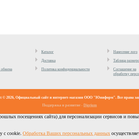
Каталог
Нанесение лого
Доставка
Таблица размер
и обмена
Политика конфиденциальности
Cоглашение на
обработку перс
ht © 2026, Официальный сайт и интернет-магазин ООО "Юниформ". Все права з
Поддержка и развитие -
Digrium
ошлых посещениях сайта) для персонализации сервисов и повыш
у с cookie.
Обработка Ваших персональных данных
осуществляет